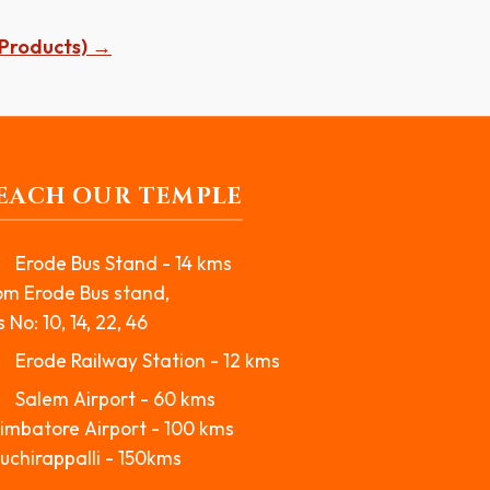
e Products) →
EACH OUR TEMPLE
Erode Bus Stand - 14 kms
om Erode Bus stand,
 No: 10, 14, 22, 46
Erode Railway Station - 12 kms
Salem Airport - 60 kms
imbatore Airport - 100 kms
ruchirappalli - 150kms