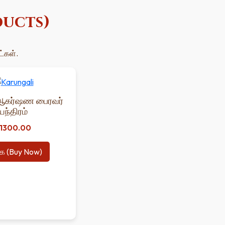
oducts)
ட்கள்.
ஆகர்ஷண பைரவர்
யந்திரம்
1300.00
க (Buy Now)