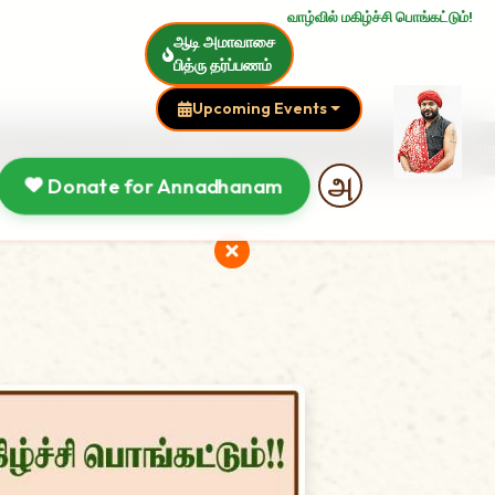
வாழ்வில் மகிழ்ச்சி பொங்கட்டும்!
ஆடி அமாவாசை
பித்ரு தர்ப்பணம்
Upcoming Events
ாலை 4:30 மணிக்கு அமாவாசை சிறப்பு யாகம் மற்றும் ஸ்
Donate for Annadhanam