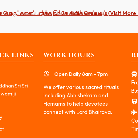
க பொருட்களைப் பார்க்க இங்கே கிளிக் செய்யவும் (Visit Mor
CK LINKS
WORK HOURS
R
Open Daily 8am - 7pm
Fr
ddhan Sri Sri
We offer various sacred rituals
Bus
Swamiji
including Abhishekam and
Homams to help devotees
connect with Lord Bhairava.
y
Co
ct
Ti