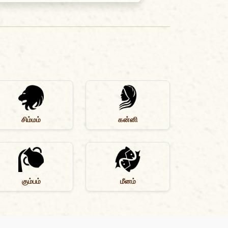
சிம்மம்
கன்னி
கும்பம்
மீனம்