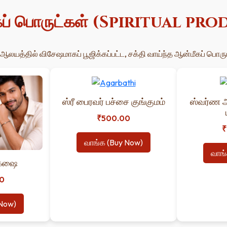
ப் பொருட்கள் (Spiritual pr
ஆலயத்தில் விசேஷமாகப் பூஜிக்கப்பட்ட, சக்தி வாய்ந்த ஆன்மீகப் பொரு
ஸ்ரீ பைரவர் பச்சை குங்குமம்
ஸ்வர்ண 
₹500.00
₹
வாங்க (Buy Now)
வாங்
க்ஷை
0
 Now)