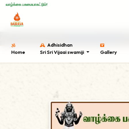
வாழ்க்கை பசுமையாகட்டும்!
பூஜை முன்பதிவு செய்ய
இங்கே கிளிக் செய்யவும்
. ஸ்வர்ணலி
Adhisidhan
Home
Sri Sri Vijaai swamiji
Gallery