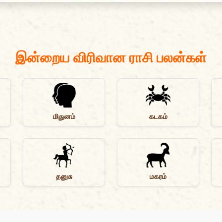
இன்றைய விரிவான ராசி பலன்கள்
மிதுனம்
கடகம்
தனுசு
மகரம்