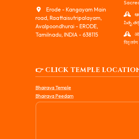
Sacre
Erode - Kangayam Main
ఆ
road, Raattaisutripalayam,
పితృ తర
Avalpoondhurai - ERODE,
आद
Tamilnadu, INDIA - 638115
पितृ तर्पण
👉 CLICK TEMPLE LOCATIO
Bhairava Temple
Bhairava Peedam