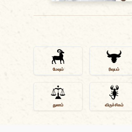
மேஷம்
ரிஷபம்
துலாம்
விருச்சிகம்