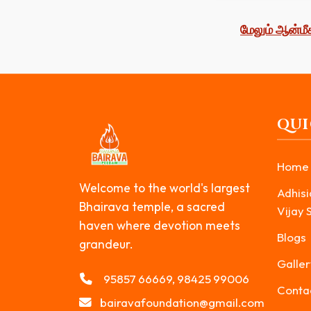
மேலும் ஆன்மீ
QUI
Home
Welcome to the world's largest
Adhisi
Bhairava temple, a sacred
Vijay 
haven where devotion meets
Blogs
grandeur.
Galler
95857 66669, 98425 99006
Conta
bairavafoundation@gmail.com