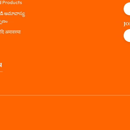
d Products
డి అమావాస్య
్పణం
Jo
ि अमावस्या
N