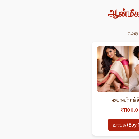
ஆன்மீக
நமது 
பைரவர் ரக்
₹1100.0
வாங்க (Buy