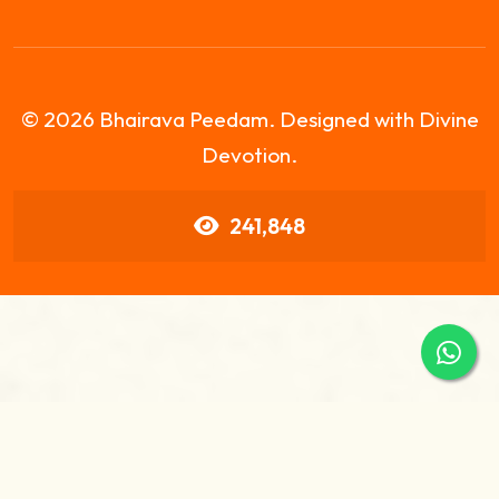
© 2026 Bhairava Peedam. Designed with Divine
Devotion.
241,848