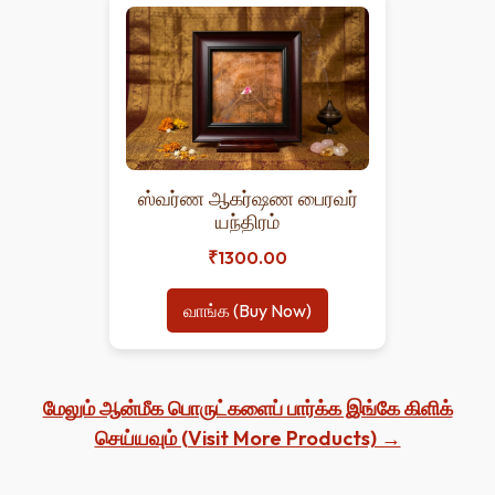
ஸ்வர்ண ஆகர்ஷண பைரவர்
யந்திரம்
₹1300.00
வாங்க (Buy Now)
மேலும் ஆன்மீக பொருட்களைப் பார்க்க இங்கே கிளிக்
செய்யவும் (Visit More Products) →