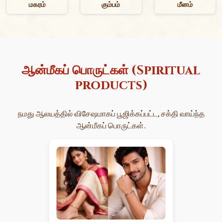
மகரம்
கும்பம்
மீனம்
ஆன்மீகப் பொருட்கள் (Spiritual
products)
நமது ஆலயத்தில் விசேஷமாகப் பூஜிக்கப்பட்ட, சக்தி வாய்ந்த
ஆன்மீகப் பொருட்கள்.