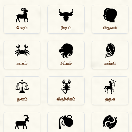
மேஷம்
ரிஷபம்
மிதுனம்
கடகம்
சிம்மம்
கன்னி
துலாம்
விருச்சிகம்
தனுசு