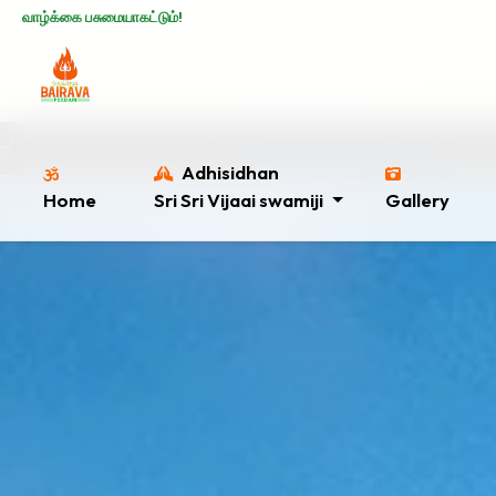
வாழ்க்கை பசுமையாகட்டும்!
 செய்ய
இங்கே கிளிக் செய்யவும்
. ஸ்வர்ணலிங்க நெய் அபிஷ
Adhisidhan
Home
Sri Sri Vijaai swamiji
Gallery