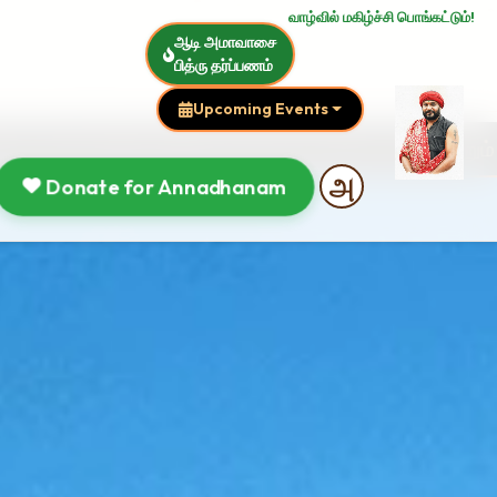
வாழ்வில் மகிழ்ச்சி பொங்கட்டும்!
ஆடி அமாவாசை
பித்ரு தர்ப்பணம்
Upcoming Events
்கு அமாவாசை சிறப்பு யாகம் மற்றும் ஸ்வர்ணலிங்க நெய
Donate for Annadhanam