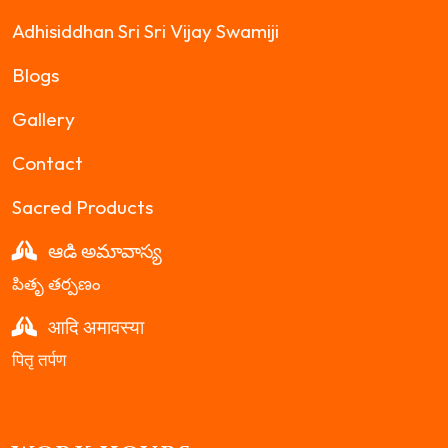
Adhisiddhan Sri Sri Vijay Swamiji
Blogs
Gallery
Contact
Sacred Products
ఆడి అమావాస్య
పితృ తర్పణం
आदि अमावस्या
पितृ तर्पण