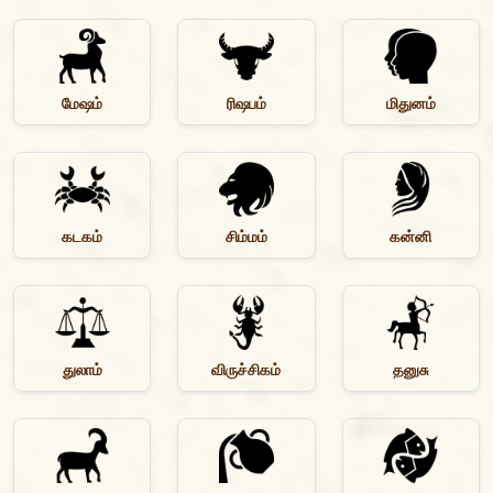
மேஷம்
ரிஷபம்
மிதுனம்
கடகம்
சிம்மம்
கன்னி
துலாம்
விருச்சிகம்
தனுசு